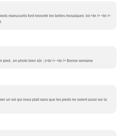
pieds manucurés font ressortir les belles mosaïques :lol:<br /> <br />
O.
n pied...en photo bien sûr ;-)<br /> <br /> Bonne semaine
aphier un sol qui nous plait sans que les pieds ne soient aussi sur la