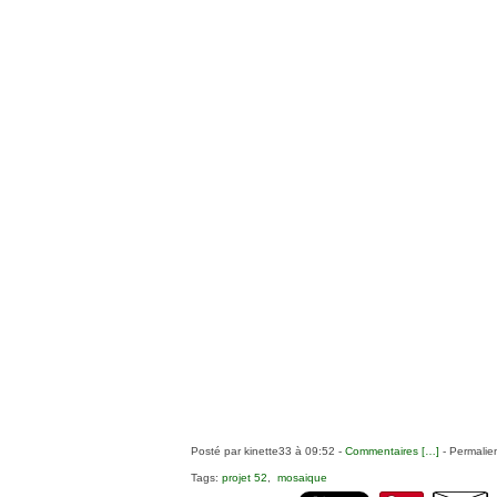
Posté par kinette33 à 09:52 -
Commentaires [
…
]
- Permalien
Tags:
projet 52
,
mosaique