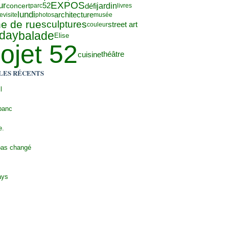
EXPOS
ur
52
défi
jardin
concert
parc
livres
lundi
architecture
re
visite
photos
musée
e de rue
sculptures
street art
couleur
 day
balade
Elise
ojet 52
cuisine
théâtre
LES RÉCENTS
l
banc
e.
pas changé
ays