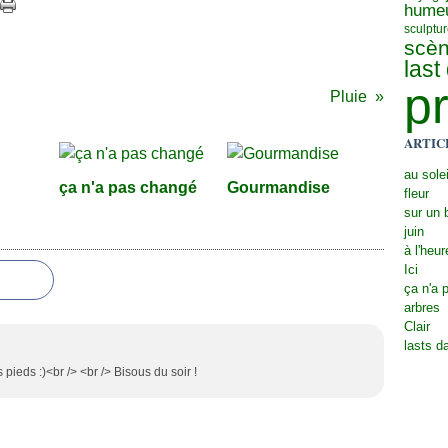
hume
sculptu
scèn
last
pr
Pluie
ARTIC
au solei
ça n'a pas changé
Gourmandise
fleur
sur un 
juin
à l'heur
Ici
ça n'a 
arbres
Clair
lasts d
 pieds :)<br /> <br /> Bisous du soir !