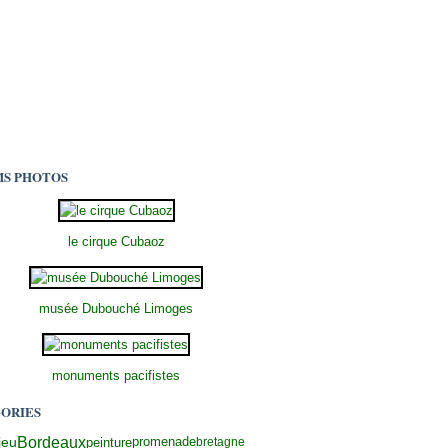
S PHOTOS
le cirque Cubaoz
musée Dubouché Limoges
monuments pacifistes
ORIES
Bordeaux
promenade
jeu
peinture
bretagne