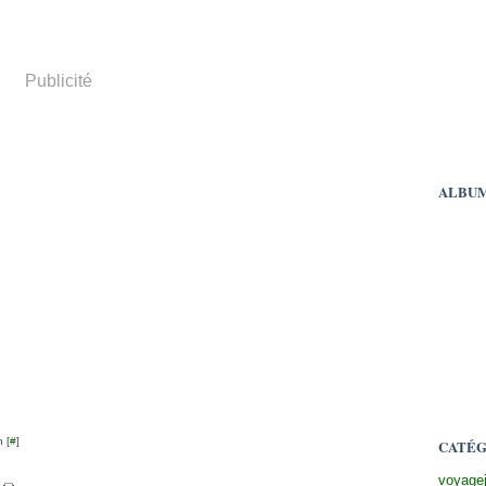
Publicité
ALBUM
 [
#
]
CATÉG
voyage