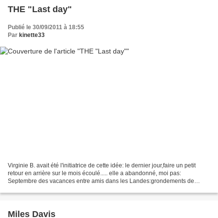
THE "Last day"
Publié le 30/09/2011 à 18:55
Par
kinette33
Virginie B. avait été l'initiatrice de cette idée: le dernier jour,faire un petit
retour en arrière sur le mois écoulé..... elle a abandonné, moi pas:
Septembre des vacances entre amis dans les Landes:grondements de
l'océan, calme et langueur des lacs...
Miles Davis