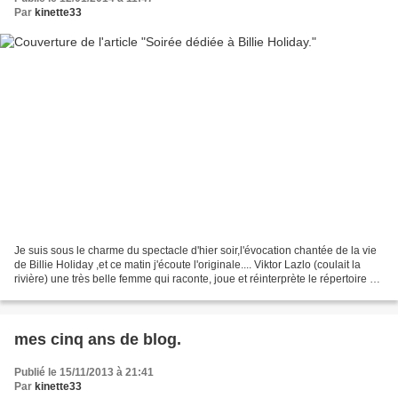
Par
kinette33
Je suis sous le charme du spectacle d'hier soir,l'évocation chantée de la vie
de Billie Holiday ,et ce matin j'écoute l'originale.... Viktor Lazlo (coulait la
rivière) une très belle femme qui raconte, joue et réinterprète le répertoire de
la battante...
mes cinq ans de blog.
Publié le 15/11/2013 à 21:41
Par
kinette33