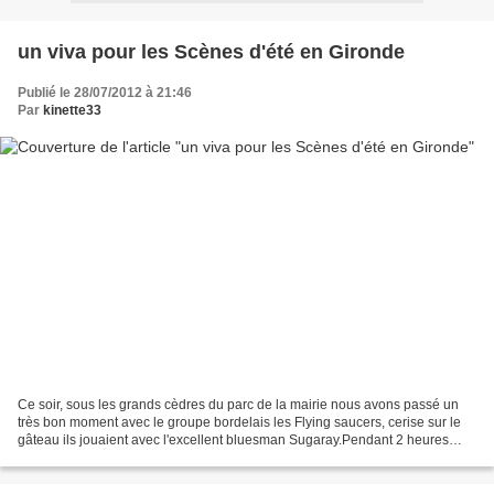
un viva pour les Scènes d'été en Gironde
Publié le 28/07/2012 à 21:46
Par
kinette33
Ce soir, sous les grands cèdres du parc de la mairie nous avons passé un
très bon moment avec le groupe bordelais les Flying saucers, cerise sur le
gâteau ils jouaient avec l'excellent bluesman Sugaray.Pendant 2 heures
nous avons plongé au pays du rythme...