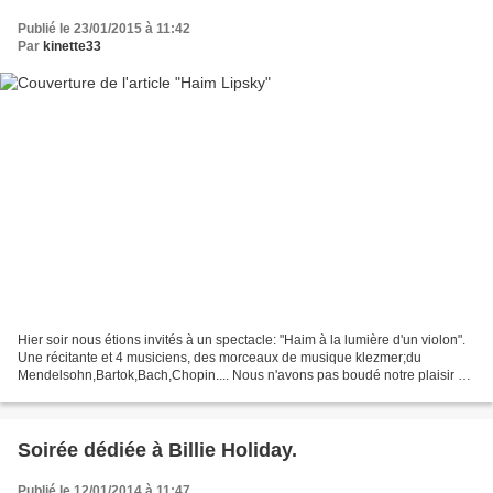
Publié le 23/01/2015 à 11:42
Par
kinette33
Hier soir nous étions invités à un spectacle: "Haim à la lumière d'un violon".
Une récitante et 4 musiciens, des morceaux de musique klezmer;du
Mendelsohn,Bartok,Bach,Chopin.... Nous n'avons pas boudé notre plaisir et
sommes partis à la découverte de...
Soirée dédiée à Billie Holiday.
Publié le 12/01/2014 à 11:47