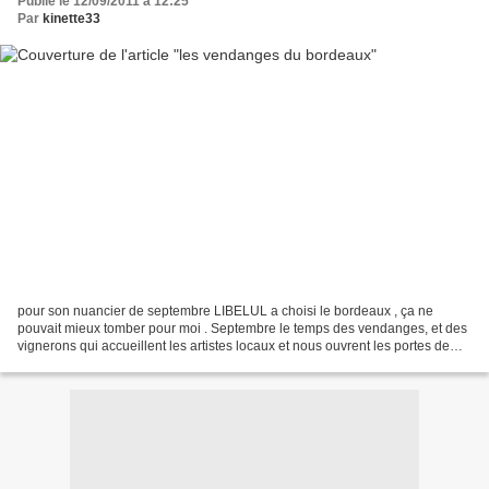
Publié le 12/09/2011 à 12:25
Par
kinette33
pour son nuancier de septembre LIBELUL a choisi le bordeaux , ça ne
pouvait mieux tomber pour moi . Septembre le temps des vendanges, et des
vignerons qui accueillent les artistes locaux et nous ouvrent les portes de
leur chais. Bordeaux c'est la couleur...