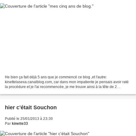
He bien ça fait déjà 5 ans que je commencé ce blog ,et l'autre:
kinettelasexa.canalblog.com, car dans mon impatiente je pensais avoir raté
la procédure et je l'ai recommencée, je me trouve ainsi à la tête de 2
publications!donc c'est un double anniversaire....
hier c'était Souchon
Publié le 25/01/2013 à 23:30
Par
kinette33