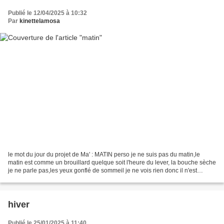
Publié le 12/04/2025 à 10:32
Par
kinettelamosa
le mot du jour du projet de Ma' : MATIN perso je ne suis pas du matin,le
matin est comme un brouillard quelque soit l'heure du lever, la bouche sèche
je ne parle pas,les yeux gonflé de sommeil je ne vois rien donc il n'est
nullement question de me saisir...
hiver
Publié le 25/01/2025 à 11:40