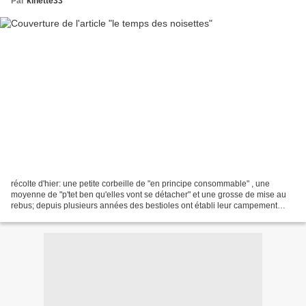
Par
kinette33
récolte d'hier: une petite corbeille de "en principe consommable" , une
moyenne de "p'tet ben qu'elles vont se détacher" et une grosse de mise au
rebus; depuis plusieurs années des bestioles ont établi leur campement
chez moi...