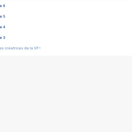
e 6
e 5
e 4
e 3
s créatrices de la VF !
e 2
e 1
e Mektoub My Love arrive enfin ! Rencontre avec Shaïn Boumedine et Sal
i : après Toni en famille
elle réalise le bouleversant Dites lui que je l'aime
ais ! Rencontre autour de Vie privée de Rebecca Zlotowski
 de Marguerite, Grave... Rencontre avec Ella Rumpf