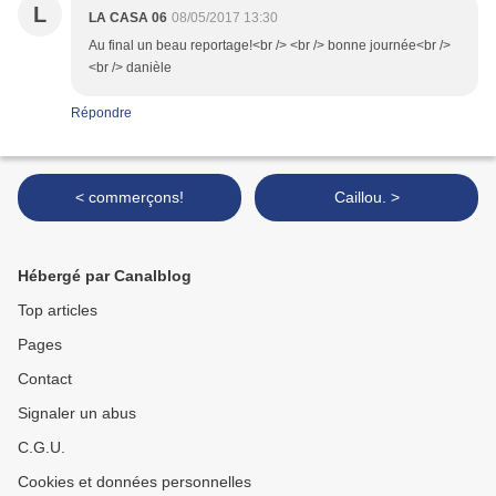
L
LA CASA 06
08/05/2017 13:30
Au final un beau reportage!<br /> <br /> bonne journée<br />
<br /> danièle
Répondre
< commerçons!
Caillou. >
Hébergé par Canalblog
Top articles
Pages
Contact
Signaler un abus
C.G.U.
Cookies et données personnelles