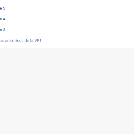
e 5
e 4
e 3
s créatrices de la VF !
e 2
e 1
e Mektoub My Love arrive enfin ! Rencontre avec Shaïn Boumedine et Sal
i : après Toni en famille
elle réalise le bouleversant Dites lui que je l'aime
ais ! Rencontre autour de Vie privée de Rebecca Zlotowski
 de Marguerite, Grave... Rencontre avec Ella Rumpf
 Les Rêveurs, un film intime sur la santé mentale